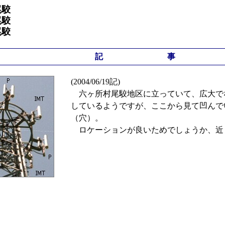
尾駮
尾駮
尾駮
記 事
(2004/06/19記)
六ヶ所村尾駮地区に立っていて、広大で
しているようですが、ここから見て凹んで
（穴）。
ロケーションが良いためでしょうか、近くに