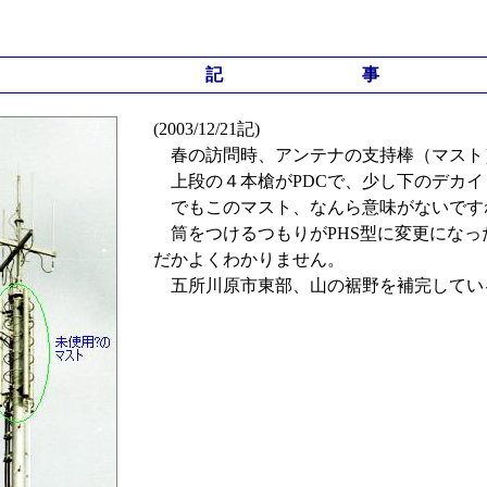
記 事
(2003/12/21記)
春の訪問時、アンテナの支持棒（マスト）を
上段の４本槍がPDCで、少し下のデカイ２本
でもこのマスト、なんら意味がないです
筒をつけるつもりがPHS型に変更になっ
だかよくわかりません。
五所川原市東部、山の裾野を補完してい