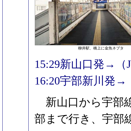
柳井駅、橋上に金魚ネプタ
15:29新山口発→（
16:20宇部新川発→
新山口から宇部線
部まで行き、宇部