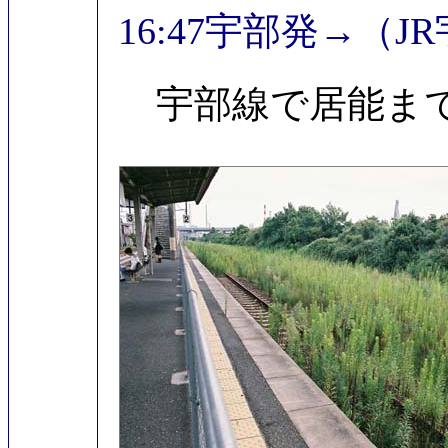
16:47宇部発→（J
宇部線で居能ま