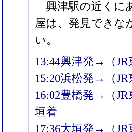
興津駅の近くにあ
屋は、発見できな
い。
13:44興津発→（J
15:20浜松発→（J
16:02豊橋発→（J
垣着
17:36大垣発→（J