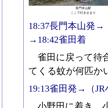
長門本山駅
ここで行き止まり
18:37長門本山発
→18:42雀田着
雀田に戻って待合
てくる蚊が何匹か
19:13雀田発→（J
小野田に着き、小