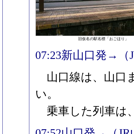
旧仮名の駅名標「おごほり」
07:23新山口発→（
山口線は、山口ま
い。
乗車した列車は、
07:52山口発→（J