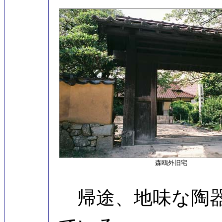
森鴎外旧宅
帰途、地味な陶器