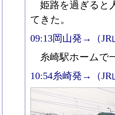
姫路を過ぎると人
てきた。
09:13岡山発→（J
糸崎駅ホームで
10:54糸崎発→（J