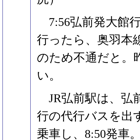
7:56弘前発大館
行ったら、奥羽本
のため不通だと。
い。
JR弘前駅は、弘
行の代行バスを出
乗車し、8:50発車