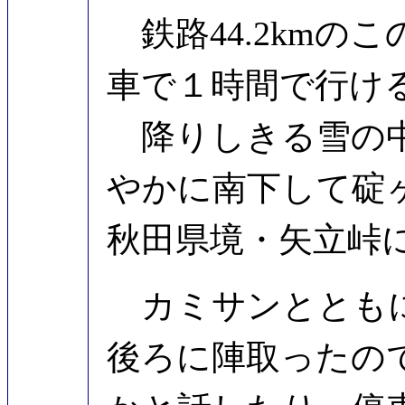
鉄路44.2kmの
車で１時間で行け
降りしきる雪の中
やかに南下して碇
秋田県境・矢立峠
カミサンとともに
後ろに陣取ったの